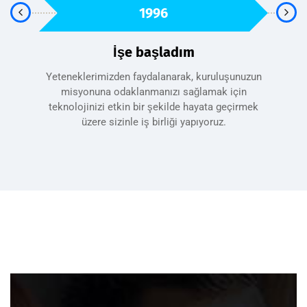
1996
i
İşe başladım
m
Yeteneklerimizden faydalanarak, kuruluşunuzun
stem
misyonuna odaklanmanızı sağlamak için
Ka
lişim
teknolojinizi etkin bir şekilde hayata geçirmek
sağl
üzere sizinle iş birliği yapıyoruz.