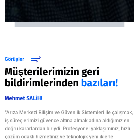
Görüşler
Müşterilerimizin geri
bildirimlerinden
bazıları!
Mehmet SALİH!
"Arıza Merkezi Bilişim ve Güvenlik Sistemleri ile çalışmak,
iş süreçlerimizi güvence altına almak adına aldığımız en
doğru kararlardan biriydi. Profesyonel yaklaşımınız, hızlı
çözüm odaklı hizmetiniz ve teknolojik yeniliklerle