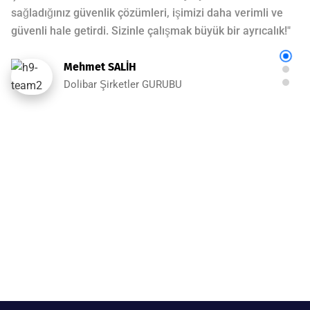
sağladığınız güvenlik çözümleri, işimizi daha verimli ve
güvenli hale getirdi. Sizinle çalışmak büyük bir ayrıcalık!"
Mehmet SALİH
Dolibar Şirketler GURUBU
"Arıza Merkezi Bilişim ve Güvenlik Sistemleri, bize
sunduğu kaliteli bilişim çözümleriyle güvenlik altyapımızı
sağlamlaştırdı ve verimliliğimizi artırdı. Profesyonel ekibi
ve hızlı çözüm üretme yetenekleri ile her zaman
yanımızda oldular. Şirketimizin dijital dönüşüm sürecinde
büyük bir fark yarattılar."
Serkan BEKTAŞ
Kuzu GRUP