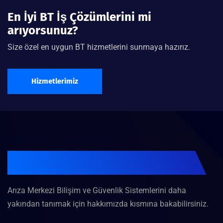
En İyi BT İş Çözümlerini mi
arıyorsunuz?
"Arıza Merkezi Bilişim ve Güvenlik Sistemleri, güvenlik
duvarı çözümleriyle ağ güvenliğimizi mükemmel şekilde
Size özel en uygun BT hizmetlerini sunmaya hazırız.
sağladı. Sağladıkları güçlü ve etkili güvenlik önlemleri
sayesinde verilerimiz her zaman güvende. Profesyonel
yaklaşım ve hızlı çözümleriyle şirketimizin bilişim
Hizmetlerimiz
altyapısını en üst seviyeye çıkardılar."
Hatice KAPLAN
Dış Departman Müdürü
Arıza Merkezi Bilişim ve Güvenlik Sistemlerini daha
yakından tanımak için hakkımızda kısmına bakabilirsiniz.